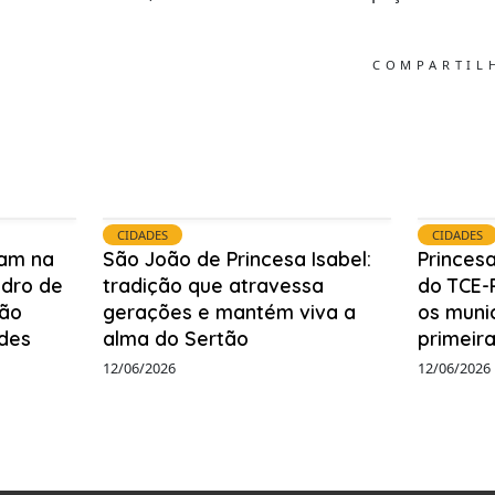
COMPARTI
CIDADES
CIDADES
uam na
São João de Princesa Isabel:
Princesa
edro de
tradição que atravessa
do TCE-
ão
gerações e mantém viva a
os munic
des
alma do Sertão
primeira
12/06/2026
12/06/2026