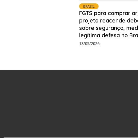
BRASIL
FGTS para comprar ar
projeto reacende deb
sobre segurança, med
legítima defesa no Bra
13/05/2026