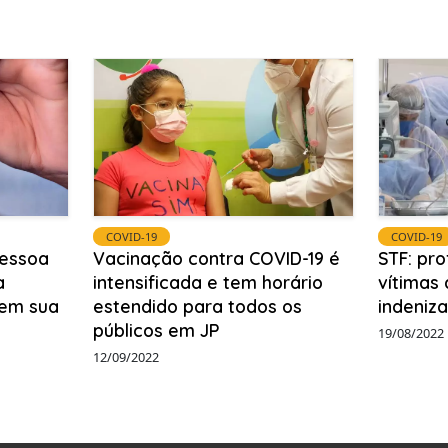
COVID-19
COVID-19
Pessoa
Vacinação contra COVID-19 é
STF: pro
a
intensificada e tem horário
vítimas 
 em sua
estendido para todos os
indeniz
públicos em JP
19/08/2022
12/09/2022