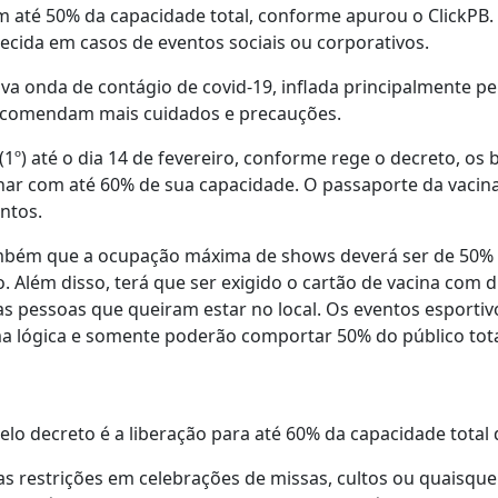
m até 50% da capacidade total, conforme apurou o ClickP
cida em casos de eventos sociais ou corporativos.
 onda de contágio de covid-19, inflada principalmente pel
recomendam mais cuidados e precauções.
 (1º) até o dia 14 de fevereiro, conforme rege o decreto, os 
onar com até 60% de sua capacidade. O passaporte da vacin
ntos.
mbém que a ocupação máxima de shows deverá ser de 50% c
. Além disso, terá que ser exigido o cartão de vacina com d
as pessoas que queiram estar no local. Os eventos esportiv
lógica e somente poderão comportar 50% do público tota
lo decreto é a liberação para até 60% da capacidade total
restrições em celebrações de missas, cultos ou quaisquer 