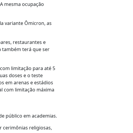
B. A mesma ocupação
a variante Ômicron, as
bares, restaurantes e
a também terá que ser
om limitação para até 5
uas doses e o teste
os em arenas e estádios
l com limitação máxima
 de público em academias.
cerimônias religiosas,