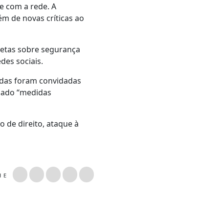
e com a rede. A
ém de novas críticas ao
retas sobre segurança
des sociais.
madas foram convidadas
omado “medidas
 de direito, ataque à
LHE