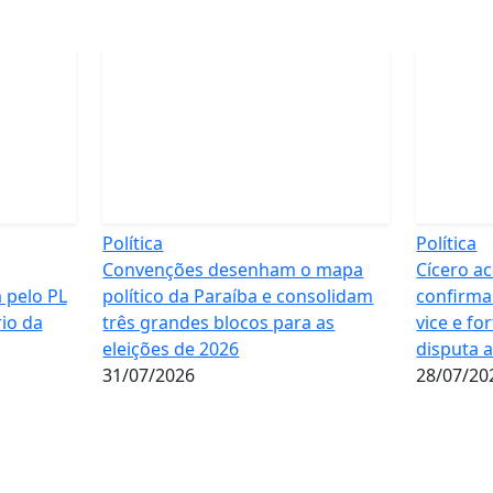
Política
Política
Convenções desenham o mapa
Cícero ac
 pelo PL
político da Paraíba e consolidam
confirma
io da
três grandes blocos para as
vice e fo
eleições de 2026
disputa 
31/07/2026
28/07/20