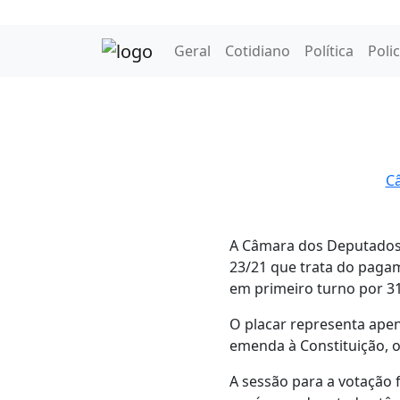
Geral
Cotidiano
Política
Polic
Câ
A Câmara dos Deputados 
23/21 que trata do pagam
em primeiro turno por 31
O placar representa ape
emenda à Constituição, o
A sessão para a votação f