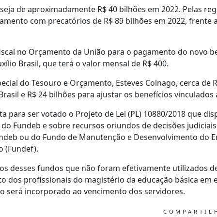
o seja de aproximadamente R$ 40 bilhões em 2022. Pelas reg
mento com precatórios de R$ 89 bilhões em 2022, frente ao
fiscal no Orçamento da União para o pagamento do novo ben
xílio Brasil, que terá o valor mensal de R$ 400.
ecial do Tesouro e Orçamento, Esteves Colnago, cerca de R
rasil e R$ 24 bilhões para ajustar os benefícios vinculados
ta para ser votado o Projeto de Lei (PL) 10880/2018 que di
do Fundeb e sobre recursos oriundos de decisões judiciais, 
ndeb ou do Fundo de Manutenção e Desenvolvimento do E
o (Fundef).
sos desses fundos que não foram efetivamente utilizados d
o dos profissionais do magistério da educação básica em ef
o será incorporado ao vencimento dos servidores.
COMPARTI