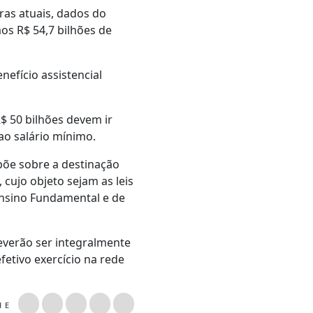
ras atuais, dados do
s R$ 54,7 bilhões de
efício assistencial
$ 50 bilhões devem ir
 ao salário mínimo.
spõe sobre a destinação
cujo objeto sejam as leis
nsino Fundamental e de
everão ser integralmente
etivo exercício na rede
LHE