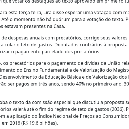
 que votar os destaques ao texto aprovado em primeiro tu
ara esta terça feira, Lira disse esperar uma votação com 
. Até o momento não há quórum para a votação do texto. P
s estavam presentes na Casa.
r de despesas anuais com precatórios, corrige seus valores
alcular o teto de gastos. Deputados contrários à proposta 
orizar o pagamento parcelado dos precatórios.
, os precatórios para o pagamento de dívidas da União rel
mento do Ensino Fundamental e de Valorização do Magistér
esenvolvimento da Educação Básica e de Valorização dos P
rão ser pagos em três anos, sendo 40% no primeiro ano, 
ba o texto da comissão especial que discutiu a proposta s
rios valerá até o fim do regime de teto de gastos (2036). 
om a aplicação do Índice Nacional de Preços ao Consumido
em 2016 (R$ 19,6 bilhões).