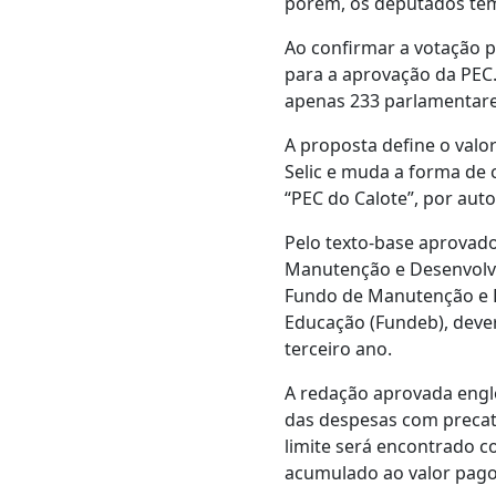
porém, os deputados têm
Ao confirmar a votação p
para a aprovação da PEC
apenas 233 parlamentare
A proposta define o valo
Selic e muda a forma de c
“PEC do Calote”, por aut
Pelo texto-base aprovado
Manutenção e Desenvolvi
Fundo de Manutenção e D
Educação (Fundeb), deve
terceiro ano.
A redação aprovada englo
das despesas com precató
limite será encontrado c
acumulado ao valor pago 