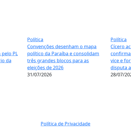
Política
Política
Convenções desenham o mapa
Cícero ac
 pelo PL
político da Paraíba e consolidam
confirma
io da
três grandes blocos para as
vice e fo
eleições de 2026
disputa 
31/07/2026
28/07/20
Política de Privacidade
© 2023 Direito Reservados