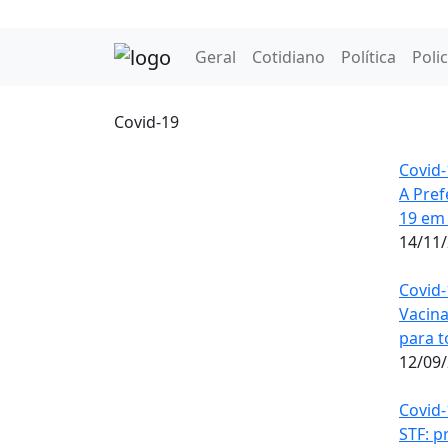
Geral
Cotidiano
Política
Polic
Covid-19
Covid-
A Pref
19 em 
14/11
Covid-
Vacina
para t
12/09
Covid-
STF: p