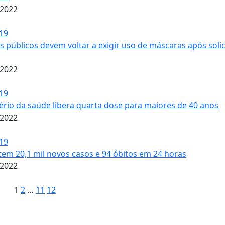
/2022
19
 públicos devem voltar a exigir uso de máscaras após soli
/2022
19
ério da saúde libera quarta dose para maiores de 40 anos
/2022
19
 tem 20,1 mil novos casos e 94 óbitos em 24 horas
/2022
1
2
…
11
12