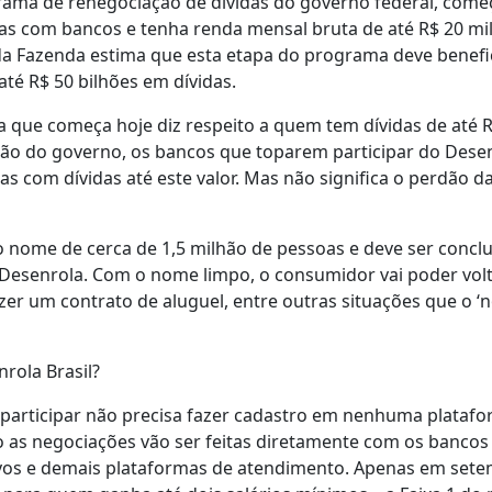
rama de renegociação de dívidas do governo federal, come
as com bancos e tenha renda mensal bruta de até R$ 20 mil
a Fazenda estima que esta etapa do programa deve benefic
até R$ 50 bilhões em dívidas.
que começa hoje diz respeito a quem tem dívidas de até R
ão do governo, os bancos que toparem participar do Desenr
 com dívidas até este valor. Mas não significa o perdão da
o nome de cerca de 1,5 milhão de pessoas e deve ser concluí
Desenrola. Com o nome limpo, o consumidor vai poder volt
zer um contrato de aluguel, entre outras situações que o ‘
rola Brasil?
participar não precisa fazer cadastro em nenhuma platafo
s negociações vão ser feitas diretamente com os bancos e 
ativos e demais plataformas de atendimento. Apenas em se