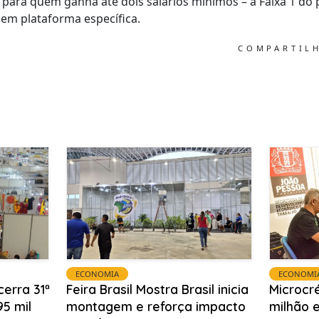
 para quem ganha até dois salários mínimos – a Faixa 1 do
em plataforma específica.
COMPARTIL
ECONOMIA
ECONOMI
cerra 31ª
Feira Brasil Mostra Brasil inicia
Microcré
5 mil
montagem e reforça impacto
milhão e