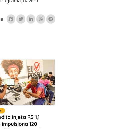
 programa, haverá
HE
A
dito injeta R$ 1,1
 impulsiona 120