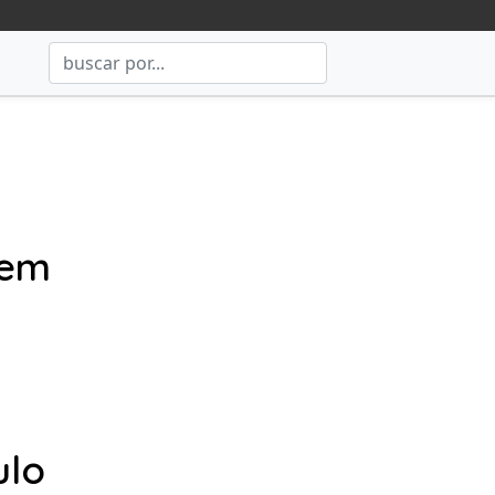
cem
ulo