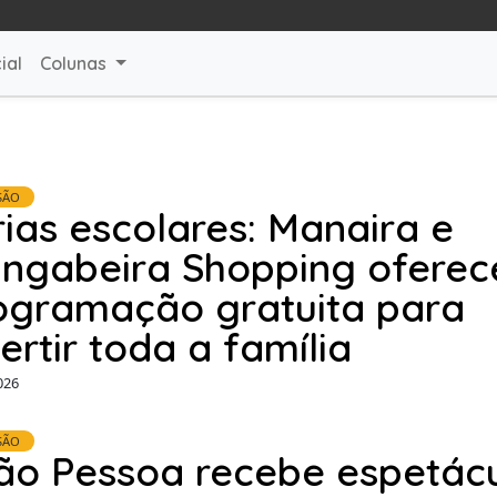
ial
Colunas
SÃO
rias escolares: Manaira e
ngabeira Shopping ofere
ogramação gratuita para
ertir toda a família
026
SÃO
ão Pessoa recebe espetác