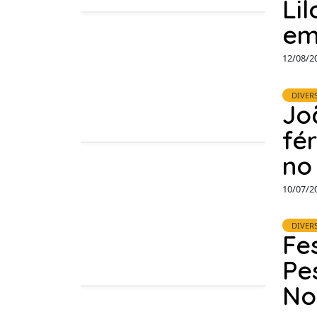
Li
em
12/08/2
DIVER
Jo
fé
no
10/07/2
DIVER
Fe
Pe
No