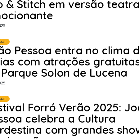
lo & Stitch em versão teatra
ocionante
025
SÃO
ão Pessoa entra no clima 
rias com atrações gratuita
 Parque Solon de Lucena
025
SÃO
stival Forró Verão 2025: J
ssoa celebra a Cultura
rdestina com grandes sho