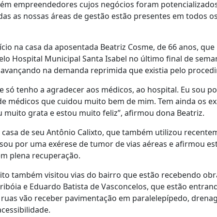
bém empreendedores cujos negócios foram potencializado
das as nossas áreas de gestão estão presentes em todos os 
ício na casa da aposentada Beatriz Cosme, de 66 anos, que
elo Hospital Municipal Santa Isabel no último final de sem
, avançando na demanda reprimida que existia pelo proced
e só tenho a agradecer aos médicos, ao hospital. Eu sou po
de médicos que cuidou muito bem de mim. Tem ainda os ex
 muito grata e estou muito feliz”, afirmou dona Beatriz.
 a casa de seu Antônio Calixto, que também utilizou recente
ssou por uma exérese de tumor de vias aéreas e afirmou est
 em plena recuperação.
ito também visitou vias do bairro que estão recebendo obra
aribóia e Eduardo Batista de Vasconcelos, que estão entra
s ruas vão receber pavimentação em paralelepípedo, drena
cessibilidade.