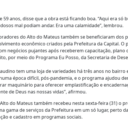
 59 anos, disse que a obra está ficando boa. “Aqui era só b
 idosos mal podiam andar. Era uma calamidade”, lembrou.
radores do Alto do Mateus também se beneficiaram dos 
imento econômico criados pela Prefeitura da Capital. O pr
com negócios pujantes após receberem capacitação, plano 
o, por meio do Programa Eu Posso, da Secretaria de Des
udino tem uma loja de variedades há três anos no bairro e
numa época difícil, pós-pandemia, e o programa ajudou de
rar maquinário para oferecer emplastificação e encaderna
nte de Deus nas nossas vidas”, afirmou.
Alto do Mateus também recebeu nesta sexta-feira (31) o pr
ma gama de serviços da Prefeitura em um só lugar, perto d
ação e cadastro em programas sociais.