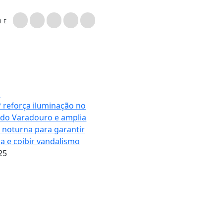
LHE
o
 reforça iluminação no
 do Varadouro e amplia
a noturna para garantir
a e coibir vandalismo
25