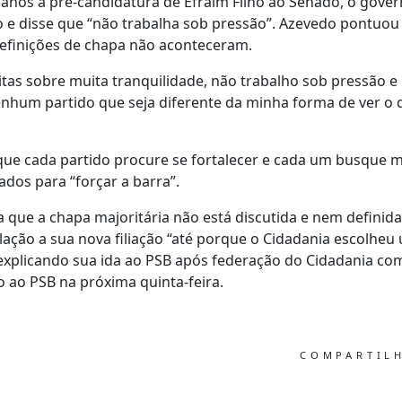
anos à pré-candidatura de Efraim Filho ao Senado, o gove
 disse que “não trabalha sob pressão”. Azevedo pontuou 
finições de chapa não aconteceram.
eitas sobre muita tranquilidade, não trabalho sob pressão
nhum partido que seja diferente da minha forma de ver o 
que cada partido procure se fortalecer e cada um busque ma
dos para “forçar a barra”.
 que a chapa majoritária não está discutida e nem definida
lação a sua nova filiação “até porque o Cidadania escolhe
 explicando sua ida ao PSB após federação do Cidadania c
o ao PSB na próxima quinta-feira.
COMPARTIL