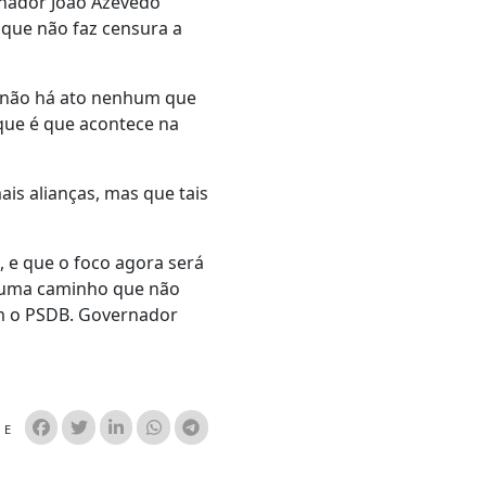
rnador João Azevedo
que não faz censura a
 e não há ato nenhum que
que é que acontece na
is alianças, mas que tais
, e que o foco agora será
u uma caminho que não
om o PSDB. Governador
HE