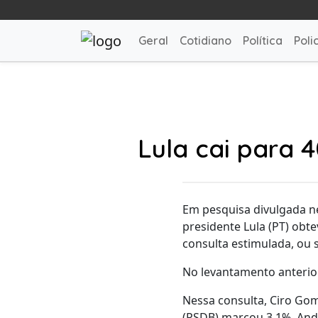
Geral
Cotidiano
Política
Polic
Lula cai para 
Em pesquisa divulgada nes
presidente Lula (PT) obte
consulta estimulada, ou 
No levantamento anterior
Nessa consulta, Ciro Go
(PSDB) marcou 3,1%, Andr