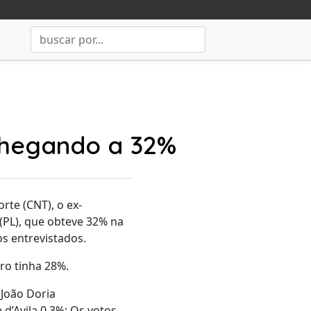
 chegando a 32%
rte (CNT), o ex-
 (PL), que obteve 32% na
s entrevistados.
ro tinha 28%.
João Doria
d’Avila 0,3%; Os votos