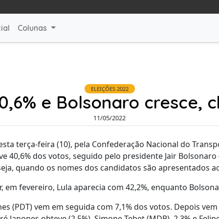
ial
Colunas
ELEIÇÕES 2022
40,6% e Bolsonaro cresce,
11/05/2022
ta terça-feira (10), pela Confederação Nacional do Transpo
ve 40,6% dos votos, seguido pelo presidente Jair Bolsonaro
seja, quando os nomes dos candidatos são apresentados ao
, em fevereiro, Lula aparecia com 42,2%, enquanto Bolsona
mes (PDT) vem em seguida com 7,1% dos votos. Depois vem 
é Janones obteve (2,5%), Simone Tebet (MDB), 2,3% e Felipe 