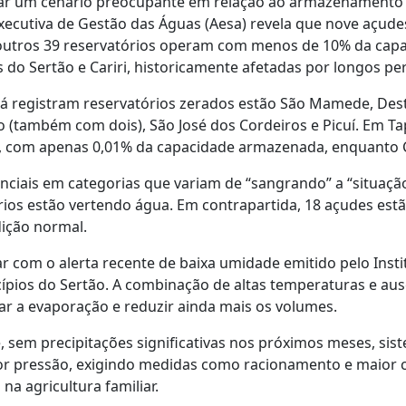
ntar um cenário preocupante em relação ao armazenamento
xecutiva de Gestão das Águas (Aesa) revela que nove açude
utros 39 reservatórios operam com menos de 10% da capaci
s do Sertão e Cariri, historicamente afetadas por longos pe
já registram reservatórios zerados estão São Mamede, Dest
o (também com dois), São José dos Cordeiros e Picuí. Em Ta
e, com apenas 0,01% da capacidade armazenada, enquanto C
nciais em categorias que variam de “sangrando” a “situação
ios estão vertendo água. Em contrapartida, 18 açudes est
ição normal.
r com o alerta recente de baixa umidade emitido pelo Insti
pios do Sertão. A combinação de altas temperaturas e aus
car a evaporação e reduzir ainda mais os volumes.
e, sem precipitações significativas nos próximos meses, si
r pressão, exigindo medidas como racionamento e maior 
na agricultura familiar.