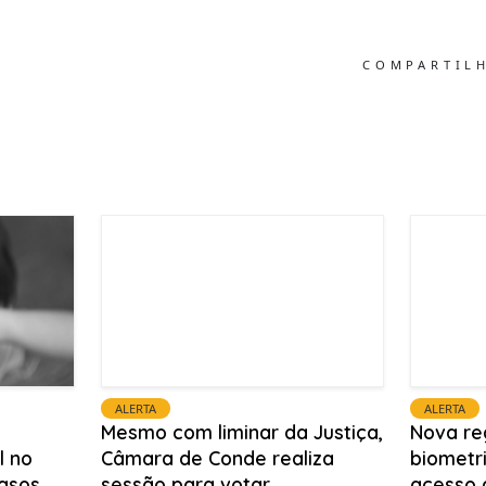
COMPARTIL
ALERTA
ALERTA
Mesmo com liminar da Justiça,
Nova re
l no
Câmara de Conde realiza
biometri
casos
sessão para votar
acesso 