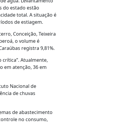
 de água. Levantamento
s do estado estão
dade total. A situação é
ríodos de estiagem.
erro, Conceição, Teixeira
peroá, o volume é
araúbas registra 9,81%.
 crítica”. Atualmente,
ão em atenção, 36 em
tuto Nacional de
ência de chuvas
stemas de abastecimento
controle no consumo,