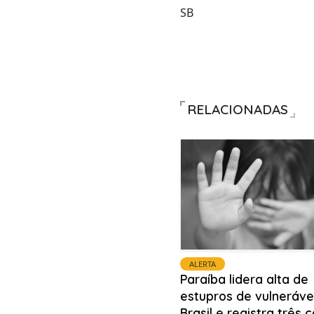
SB
RELACIONADAS
ALERTA
Paraíba lidera alta de
estupros de vulneráve
Brasil e registra três 