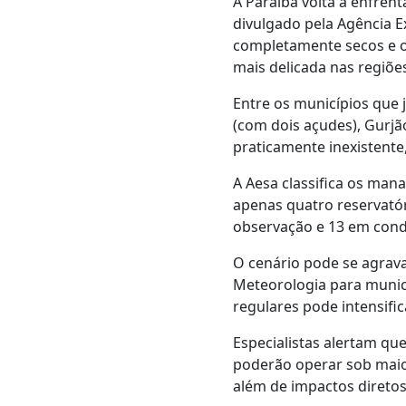
A Paraíba volta a enfre
divulgado pela Agência E
completamente secos e o
mais delicada nas regiõe
Entre os municípios que 
(com dois açudes), Gurjã
praticamente inexistent
A Aesa classifica os mana
apenas quatro reservatór
observação e 13 em cond
O cenário pode se agrava
Meteorologia para municí
regulares pode intensifi
Especialistas alertam qu
poderão operar sob maio
além de impactos diretos 