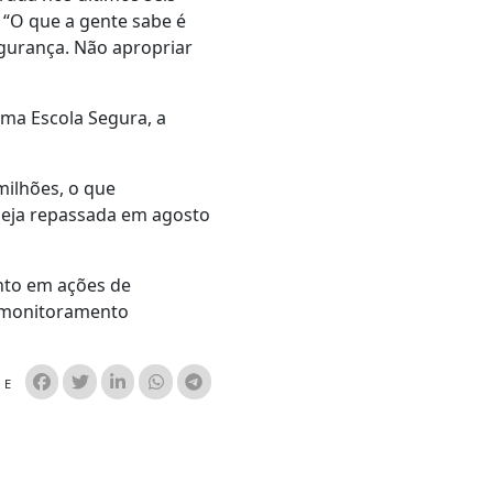
 “O que a gente sabe é
gurança. Não apropriar
ama Escola Segura, a
milhões, o que
 seja repassada em agosto
ento em ações de
e monitoramento
HE