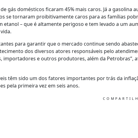
s de gás domésticos ficaram 45% mais caros. Já a gasolina
os se tornaram proibitivamente caros para as famílias pob
om etanol – que é altamente perigoso e tem levado a um au
vida.
rtantes para garantir que o mercado continue sendo abast
tecimento dos diversos atores responsáveis ​​pelo atendime
res, importadores e outros produtores, além da Petrobras”, 
is têm sido um dos fatores importantes por trás da inflaç
s pela primeira vez em seis anos.
COMPARTIL