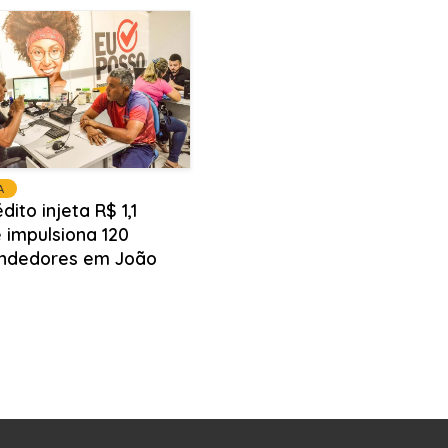
A
dito injeta R$ 1,1
 impulsiona 120
ndedores em João