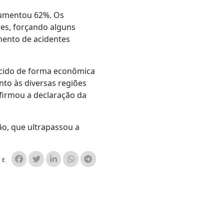
 aumentou 62%. Os
res, forçando alguns
mento de acidentes
ecido de forma econômica
nto às diversas regiões
afirmou a declaração da
ão, que ultrapassou a
HE