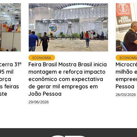
ECONOMIA
ECONOMI
cerra 31ª
Feira Brasil Mostra Brasil inicia
Microcré
5 mil
montagem e reforça impacto
milhão e
força
econômico com expectativa
empree
 feiras
de gerar mil empregos em
Pessoa
ste
João Pessoa
26/03/2026
29/06/2026