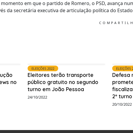
 momento em que o partido de Romero, o PSD, avança nu
s da secretária executiva de articulação política do Estado
COMPARTIL
ELEIÇÕES 2022
ELEIÇÕES 
lução
Eleitores terão transporte
Defesa 
ews no
público gratuito no segundo
promete
turno em João Pessoa
fiscaliz
2º turno
24/10/2022
20/10/2022