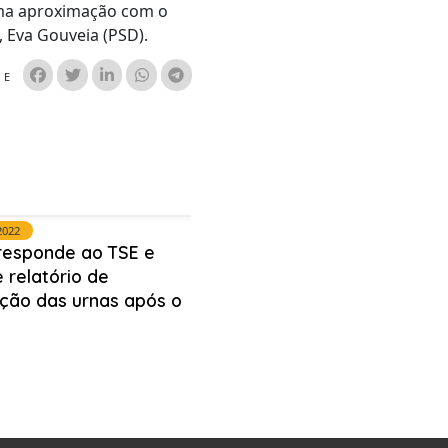
ma aproximação com o
, Eva Gouveia (PSD).
HE
2022
responde ao TSE e
 relatório de
ação das urnas após o