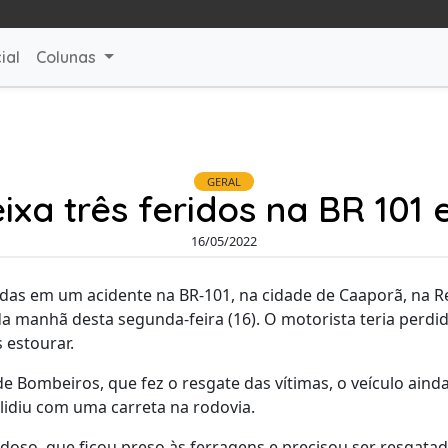
ial
Colunas
GERAL
ixa três feridos na BR 10
16/05/2022
idas em um acidente na BR-101, na cidade de Caaporã, na 
da manhã desta segunda-feira (16). O motorista teria perdi
 estourar.
 Bombeiros, que fez o resgate das vítimas, o veículo aind
lidiu com uma carreta na rodovia.
doso, que ficou preso às ferragens e precisou ser resgata