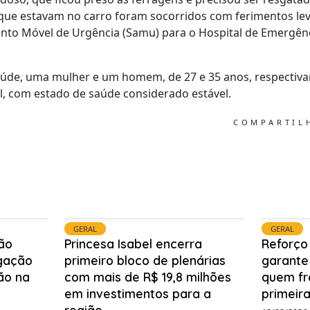
 que estavam no carro foram socorridos com ferimentos le
ento Móvel de Urgência (Samu) para o Hospital de Emergên
úde, uma mulher e um homem, de 27 e 35 anos, respectivam
l, com estado de saúde considerado estável.
COMPARTI
GERAL
GERAL
ão
Princesa Isabel encerra
Reforço
igação
primeiro bloco de plenárias
garante
ão na
com mais de R$ 19,8 milhões
quem fr
em investimentos para a
primeira