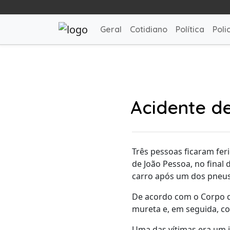
Geral
Cotidiano
Política
Polic
Acidente de
Três pessoas ficaram fer
de João Pessoa, no final 
carro após um dos pneus
De acordo com o Corpo de
mureta e, em seguida, co
Uma das vítimas era um i