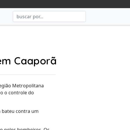
1 em Caaporã
Região Metropolitana
do o controle do
a bateu contra um
do pelos bombeiros. Os