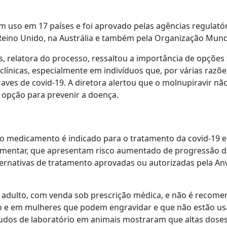
 uso em 17 países e foi aprovado pelas agências regulatór
Reino Unido, na Austrália e também pela Organização Mund
s, relatora do processo, ressaltou a importância de opções
ínicas, especialmente em indivíduos que, por várias razões
ves de covid-19. A diretora alertou que o molnupiravir não 
 opção para prevenir a doença.
 o medicamento é indicado para o tratamento da covid-19 
mentar, que apresentam risco aumentado de progressão d
ternativas de tratamento aprovadas ou autorizadas pela Anv
adulto, com venda sob prescrição médica, e não é recome
 e em mulheres que podem engravidar e que não estão us
studos de laboratório em animais mostraram que altas dos