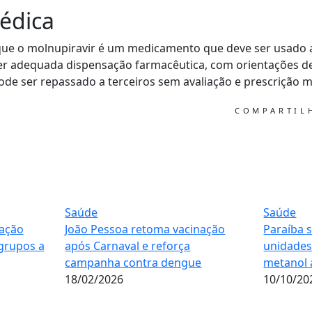
édica
que o molnupiravir é um medicamento que deve ser usado a
er adequada dispensação farmacêutica, com orientações 
pode ser repassado a terceiros sem avaliação e prescrição m
COMPARTI
Saúde
Saúde
nação
João Pessoa retoma vacinação
Paraíba 
grupos a
após Carnaval e reforça
unidades
campanha contra dengue
metanol 
18/02/2026
10/10/20