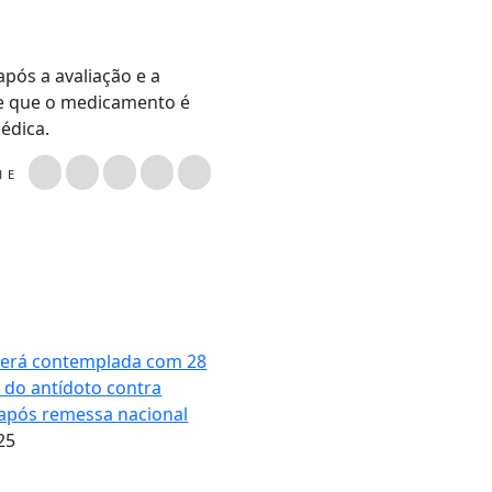
pós a avaliação e a
de que o medicamento é
édica.
LHE
será contemplada com 28
 do antídoto contra
após remessa nacional
25