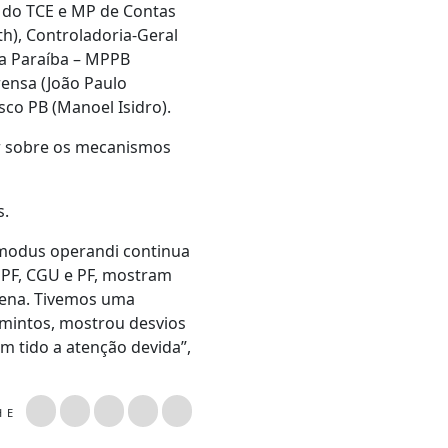
: do TCE e MP de Contas
h), Controladoria-Geral
da Paraíba – MPPB
rensa (João Paulo
sco PB (Manoel Isidro).
r sobre os mecanismos
s.
 modus operandi continua
PF, CGU e PF, mostram
tena. Tivemos uma
amintos, mostrou desvios
 tido a atenção devida”,
LHE