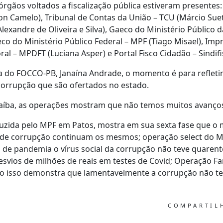
órgãos voltados a fiscalização pública estiveram presentes
n Camelo), Tribunal de Contas da União – TCU (Márcio Suet
lexandre de Oliveira e Silva), Gaeco do Ministério Público 
co do Ministério Público Federal – MPF (Tiago Misael), Imp
al – MPDFT (Luciana Asper) e Portal Fisco Cidadão – Sindifi
do FOCCO-PB, Janaína Andrade, o momento é para refleti
corrupção que são ofertados no estado.
araíba, as operações mostram que não temos muitos avanço
uzida pelo MPF em Patos, mostra em sua sexta fase que o
 de corrupção continuam os mesmos; operação select do M
e pandemia o vírus social da corrupção não teve quaren
svios de milhões de reais em testes de Covid; Operação F
ão isso demonstra que lamentavelmente a corrupção não tem
COMPARTI