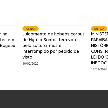
JUSTIÇA
JUSTIÇA
mina
Julgamento de habeas corpus
MINISTÉ
ntes em
de Hytalo Santos tem voto
PARAÍB
 Bayeux
pela soltura, mas é
HISTÓR
interrompido por pedido de
CONSTR
vista
LEI DO 
INEGOC
10/02/2026
13/01/2026