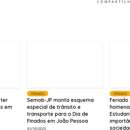
COMPARTIL
FERIADO
FERIADO
 ter
Semob-JP monta esquema
Feriado 
as em
especial de trânsito e
homena
transporte para o Dia de
Estudan
Finados em João Pessoa
importâ
socieda
31/10/2025