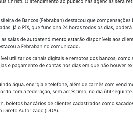
us Christi. O atendimento ao público nas agências será re
sileira de Bancos (Febraban) destacou que compensações b
das. Já o PIX, que funciona 24 horas todos os dias, poderá
as salas de autoatendimento estarão disponíveis aos client
, destacou a Febraban no comunicado.
vel utilizar os canais digitais e remotos dos bancos, como si
cias e pagamento de contas nos dias em que não houver ex
indo água, energia e telefone, além de carnês com vencime
ordo com a federação, sem acréscimo, no dia útil seguinte.
, boletos bancários de clientes cadastrados como sacados
 Direto Autorizado (DDA).