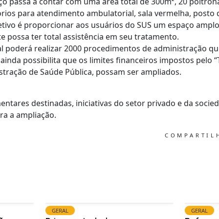
ço passa a contar com uma área total de 300m², 20 poltron
órios para atendimento ambulatorial, sala vermelha, post
etivo é proporcionar aos usuários do SUS um espaço amplo
e possa ter total assistência em seu tratamento.
al poderá realizar 2000 procedimentos de administração qu
 ainda possibilita que os limites financeiros impostos pelo “
stração de Saúde Pública, possam ser ampliados.
tares destinadas, iniciativas do setor privado e da socied
a a ampliação.
COMPARTI
GERAL
GERAL