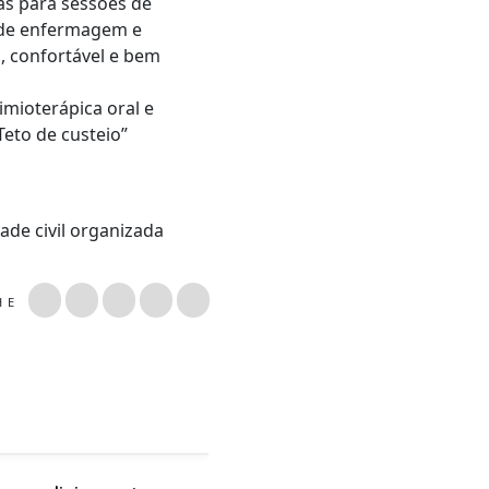
as para sessões de
o de enfermagem e
, confortável e bem
imioterápica oral e
Teto de custeio”
ade civil organizada
LHE