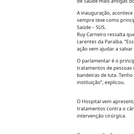
de Saúde mais antigas do
A inauguração, acontece n
sempre teve como princip
Saúde – SUS.
Ruy Carneiro ressalta qu
carentes da Paraíba. “Es
ação vem ajudar a salvar
O parlamentar é o princi
tratamentos de pessoas 
bandeiras de luta. Tenh
instituição”, explicou.
O Hospital vem apresent
tratamentos contra o cân
intervenção cirúrgica.