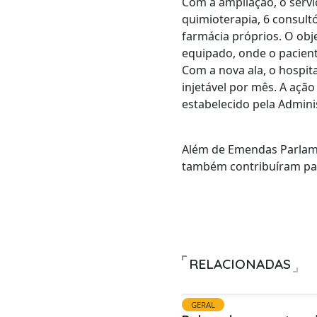
Com a ampliação, o servi
quimioterapia, 6 consult
farmácia próprios. O obj
equipado, onde o pacient
Com a nova ala, o hospit
injetável por mês. A ação
estabelecido pela Admini
Além de Emendas Parlamen
também contribuíram par
RELACIONADAS
GERAL