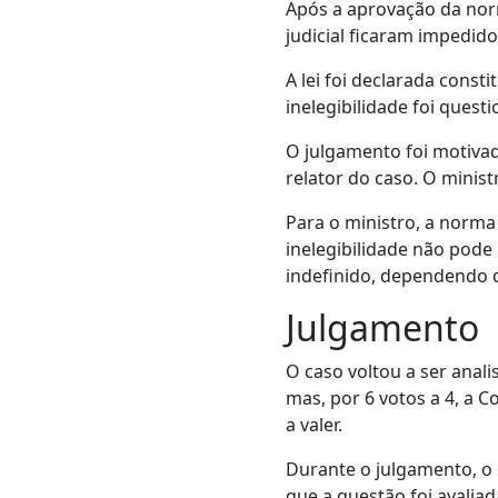
Após a aprovação da norm
judicial ficaram impedid
A lei foi declarada cons
inelegibilidade foi ques
O julgamento foi motiva
relator do caso. O minis
Para o ministro, a norma
inelegibilidade não pode
indefinido, dependendo 
Julgamento
O caso voltou a ser anal
mas, por 6 votos a 4, a Co
a valer.
Durante o julgamento, o 
que a questão foi avaliada