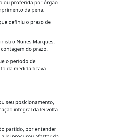
o ou proferida por órgão
umprimento da pena.
que definiu o prazo de
inistro Nunes Marques,
da contagem do prazo.
ue o período de
to da medida ficava
mou seu posicionamento,
ação integral da lei volta
do partido, por entender
, a lei procurou afastar da