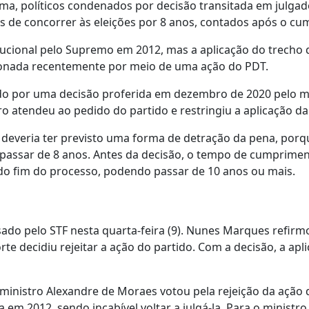
a, políticos condenados por decisão transitada em julgad
os de concorrer às eleições por 8 anos, contados após o c
titucional pelo Supremo em 2012, mas a aplicação do trecho 
tionada recentemente por meio de uma ação do PDT.
do por uma decisão proferida em dezembro de 2020 pelo m
tro atendeu ao pedido do partido e restringiu a aplicação 
 deveria ter previsto uma forma de detração da pena, porq
 passar de 8 anos. Antes da decisão, o tempo de cumprimen
do fim do processo, podendo passar de 10 anos ou mais.
isado pelo STF nesta quarta-feira (9). Nunes Marques refir
rte decidiu rejeitar a ação do partido. Com a decisão, a aplic
ministro Alexandre de Moraes votou pela rejeição da ação 
 em 2012, sendo incabível voltar a julgá-la. Para o ministro