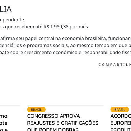
LIA
dependente
s que recebem até R$ 1.980,38 por mês
afirma seu papel central na economia brasileira, funciona
videnciários e programas sociais, ao mesmo tempo em que p
bate sobre crescimento econômico e responsabilidade fisca
COMPARTI
BRASIL
BRASIL
ma:
CONGRESSO APROVA
ACORDO
ate
REAJUSTES E GRATIFICAÇÕES
EUROPEI
o e
QUE PODEM DOBRAR
PRODUT