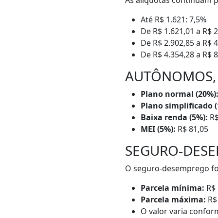
As alíquotas continuam p
Até R$ 1.621: 7,5%
De R$ 1.621,01 a R$ 2
De R$ 2.902,85 a R$ 
De R$ 4.354,28 a R$ 
AUTÔNOMOS, 
Plano normal (20%)
Plano simplificado (
Baixa renda (5%):
R$
MEI (5%):
R$ 81,05
SEGURO-DES
O seguro-desemprego foi 
Parcela mínima:
R$ 
Parcela máxima:
R$ 
O valor varia confor