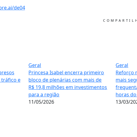
bre.ai/de04
COMPARTI
Geral
Geral
presos
Princesa Isabel encerra primeiro
Reforço 
tráfico e
bloco de plenárias com mais de
mais seg
R$ 19,8 milhões em investimentos
frequenta
para a região
horas do
11/05/2026
13/03/20