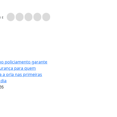
LHE
no policiamento garante
urança para quem
 a orla nas primeiras
 dia
26