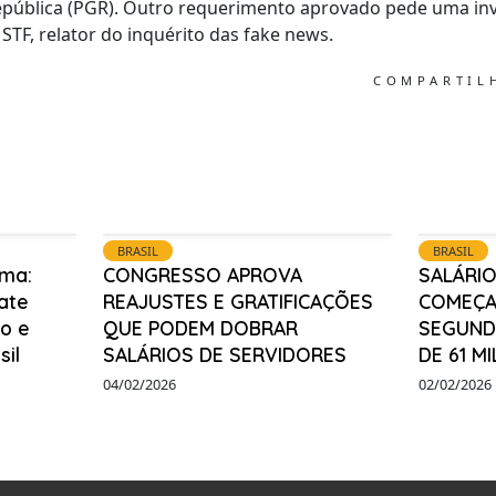
epública (PGR). Outro requerimento aprovado pede uma inv
STF, relator do inquérito das fake news.
COMPARTI
BRASIL
BRASIL
ma:
CONGRESSO APROVA
SALÁRIO
ate
REAJUSTES E GRATIFICAÇÕES
COMEÇA
o e
QUE PODEM DOBRAR
SEGUNDA
sil
SALÁRIOS DE SERVIDORES
DE 61 M
04/02/2026
02/02/2026