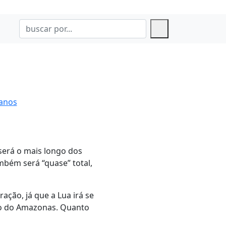
 anos
 será o mais longo dos
mbém será “quase” total,
ação, já que a Lua irá se
do do Amazonas. Quanto