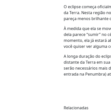
O eclipse começa oficial
da Terra. Nesta região no
pareça menos brilhante 
À medida que ela se mov
dela parece “sumir” no c
momento, ela já estará ab
você quiser ver alguma c
A longa duração do eclip
distante da Terra em su
serão necessários mais 
entrada na Penumbra) até
Relacionadas