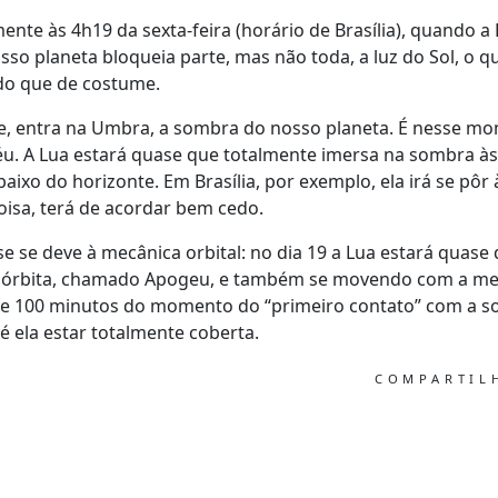
mente às 4h19 da sexta-feira (horário de Brasília), quando 
sso planeta bloqueia parte, mas não toda, a luz do Sol, o 
do que de costume.
e, entra na Umbra, a sombra do nosso planeta. É nesse 
éu. A Lua estará quase que totalmente imersa na sombra às
aixo do horizonte. Em Brasília, por exemplo, ela irá se pôr 
oisa, terá de acordar bem cedo.
se se deve à mecânica orbital: no dia 19 a Lua estará quase
a órbita, chamado Apogeu, e também se movendo com a meno
de 100 minutos do momento do “primeiro contato” com a so
 ela estar totalmente coberta.
COMPARTI