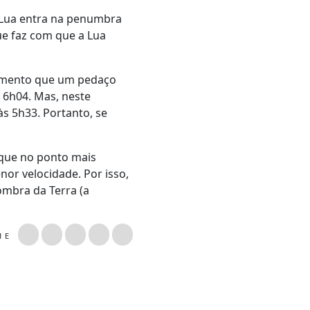
a Lua entra na penumbra
que faz com que a Lua
momento que um pedaço
 6h04. Mas, neste
às 5h33. Portanto, se
 que no ponto mais
r velocidade. Por isso,
mbra da Terra (a
LHE