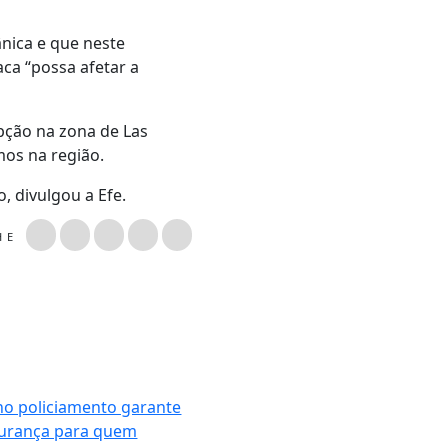
nica e que neste
a “possa afetar a
pção na zona de Las
os na região.
, divulgou a Efe.
LHE
no policiamento garante
urança para quem