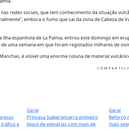
alma.
nas redes sociais, que tem conhecimento da situação vulcâ
lmente”, embora o fumo que sai da zona de Cabeza de Vac
a ilha espanhola de La Palma, entrou este domingo em eru
 de uma semana em que foram registados milhares de sism
Manchas, é visível uma enorme coluna de material vulcânico
COMPARTI
Geral
Geral
presos
Princesa Isabel encerra primeiro
Reforço 
tráfico e
bloco de plenárias com mais de
mais seg