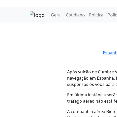
Geral
Cotidiano
Política
Polic
Espanh
Após vulcão de Cumbre Vi
navegação em Espanha, E
suspensos os voos para a
Em última instância serã
tráfego aéreo não está 
A companhia aérea Binter