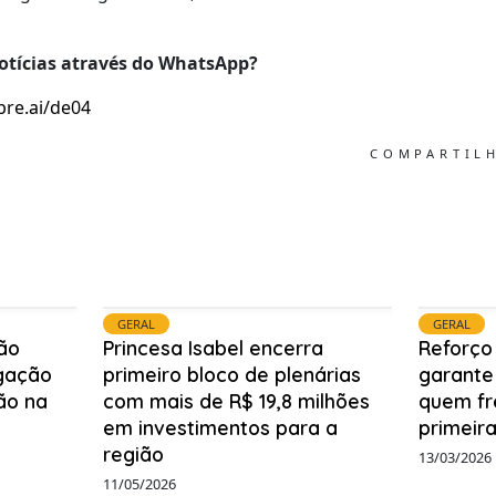
otícias através do WhatsApp?
bre.ai/de04
COMPARTIL
GERAL
GERAL
ão
Princesa Isabel encerra
Reforço
igação
primeiro bloco de plenárias
garante
ão na
com mais de R$ 19,8 milhões
quem fr
em investimentos para a
primeira
região
13/03/2026
11/05/2026