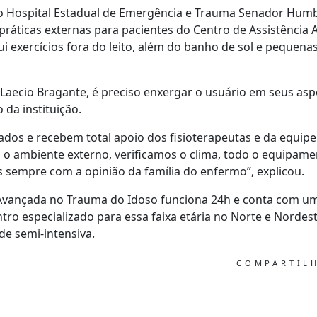
 do Hospital Estadual de Emergência e Trauma Senador Hum
práticas externas para pacientes do Centro de Assistênci
lui exercícios fora do leito, além do banho de sol e peque
Laecio Bragante, é preciso enxergar o usuário em seus aspe
o da instituição.
dos e recebem total apoio dos fisioterapeutas e da equipe m
 o ambiente externo, verificamos o clima, todo o equipame
 sempre com a opinião da família do enfermo”, explicou.
Avançada no Trauma do Idoso funciona 24h e conta com uma
ntro especializado para essa faixa etária no Norte e Nordest
de semi-intensiva.
COMPARTIL