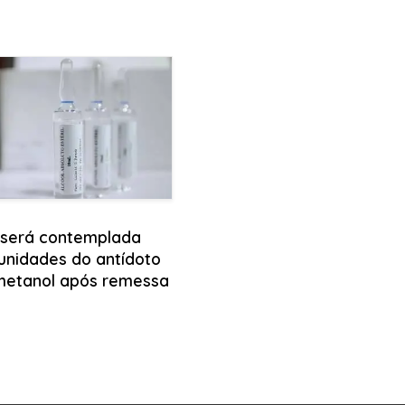
 será contemplada
unidades do antídoto
metanol após remessa
l