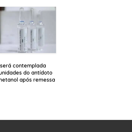
 será contemplada
unidades do antídoto
metanol após remessa
l