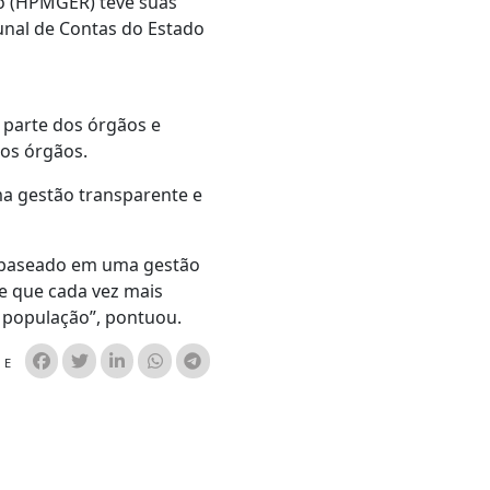
ho (HPMGER) teve suas
unal de Contas do Estado
 parte dos órgãos e
dos órgãos.
a gestão transparente e
, baseado em uma gestão
de que cada vez mais
 população”, pontuou.
HE