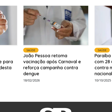
SAÚDE
SAÚDE
João Pessoa retoma
Paraíba
e para
vacinação após Carnaval e
com 28 
 desta
reforça campanha contra
contra 
dengue
naciona
18/02/2026
10/10/2025