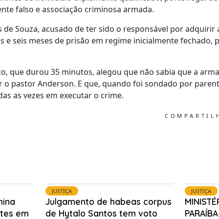
te falso e associação criminosa armada.
s de Souza, acusado de ter sido o responsável por adquirir 
s e seis meses de prisão em regime inicialmente fechado, 
o, que durou 35 minutos, alegou que não sabia que a arma
r o pastor Anderson. E que, quando foi sondado por paren
das as vezes em executar o crime.
COMPARTI
JUSTIÇA
JUSTIÇA
mina
Julgamento de habeas corpus
MINISTÉ
ntes em
de Hytalo Santos tem voto
PARAÍB