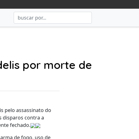
delis por morte de
lis pelo assassinato do
 disparos contra a
ente fechado.
e arma de fogo, uso de