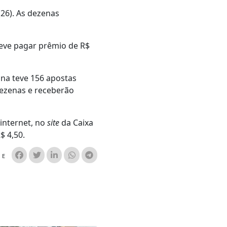
26). As dezenas
deve pagar prêmio de R$
ina teve 156 apostas
dezenas e receberão
internet, no
site
da Caixa
$ 4,50.
HE