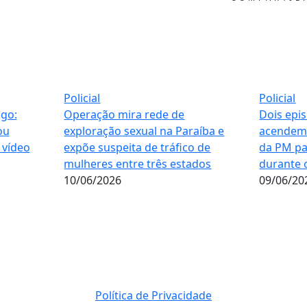
Policial
Policial
igo:
Operação mira rede de
Dois epi
ou
exploração sexual na Paraíba e
acendem 
 vídeo
expõe suspeita de tráfico de
da PM pa
mulheres entre três estados
durante 
10/06/2026
09/06/20
Política de Privacidade