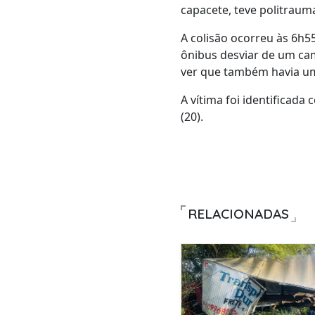
capacete, teve politrauma
A colisão ocorreu às 6h5
ônibus desviar de um ca
ver que também havia um
A vítima foi identificada
(20).
RELACIONADAS