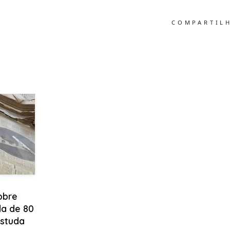
COMPARTIL
obre
a de 80
estuda