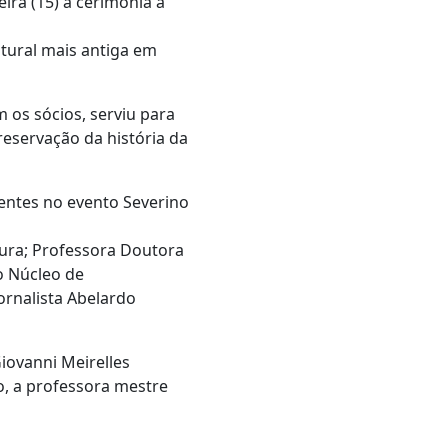
eira (15) a cerimônia a
ltural mais antiga em
 os sócios, serviu para
reservação da história da
entes no evento Severino
ura; Professora Doutora
o Núcleo de
ornalista Abelardo
iovanni Meirelles
, a professora mestre