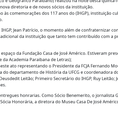
ico e Geográfico Paraibano) realizou na noite desta quinta-f
nova diretoria e de novos sócios da instituição.
ão às comemorações dos 117 anos do (IHGP), instituição cu
o.
IHGP, Jean Patrício, o momento além de confraternizar com
adicional da instituição que tanto tem contribuído com a p
o espaço da Fundação Casa de José Américo. Estiveram pres
e da Academia Paraibana de Letras);
 neste ato representando o Presidente da FCJA Fernando Mo
ra do departamento de História da UFCG e coordenadora d
eusdedit Leitão; Primeiro Secretário do IHGP, Ruy Leitão; J
es.
tregues honrarias. Como Sócio Benemerito, o jornalista G
Sócia Honorária, a diretora do Museu Casa De José Américo