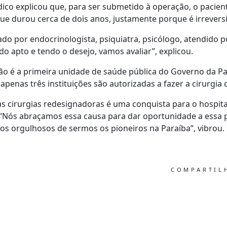
ico explicou que, para ser submetido à operação, o pacien
ue durou cerca de dois anos, justamente porque é irreversí
 por endocrinologista, psiquiatra, psicólogo, atendido por
o apto e tendo o desejo, vamos avaliar”, explicou.
o é a primeira unidade de saúde pública do Governo da Para
apenas três instituições são autorizadas a fazer a cirurgi
das cirurgias redesignadoras é uma conquista para o hospita
 “Nós abraçamos essa causa para dar oportunidade a essa 
dos orgulhosos de sermos os pioneiros na Paraíba”, vibrou.
COMPARTI