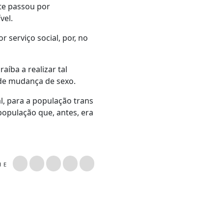
te passou por
vel.
 serviço social, por, no
íba a realizar tal
a de mudança de sexo.
l, para a população trans
população que, antes, era
LHE