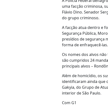
A Polícia Federal deflag
uma facção criminosa, su
Flávio Dino. Senador Ser
do grupo criminoso.
A facção atua dentro e f
Segurança Pública, Moro 
presídios de segurança 
forma de enfraquecê-las.
Os nomes dos alvos não f
são cumpridos 24 mandad
principais alvos – Rondôn
Além de homicídio, os su
identificaram ainda que 
Gakyia, do Grupo de Atua
interior de São Paulo.
Com G1