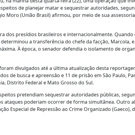
rou, na manhã desta quarta-feira (22), uma operação que inv
speitos de planejar matar e sequestrar autoridades, segund
gio Moro (União Brasil) afirmou, por meio de sua assessoria
ora dos presídios brasileiros e internacionalmente. Quando 
determinou a transferência do chefe da facção, Marcola, e
máxima. À época, o senador defendia o isolamento de orga
oram divulgados até a última atualização desta reportage
os de busca e apreensão e 11 de prisão em São Paulo, Par
ia, Distrito Federal e Mato Grosso do Sul.
speitos pretendiam sequestrar autoridades públicas, segund
os ataques poderiam ocorrer de forma simultânea. Outro al
ção Especial de Repressão ao Crime Organizado (Gaeco), d