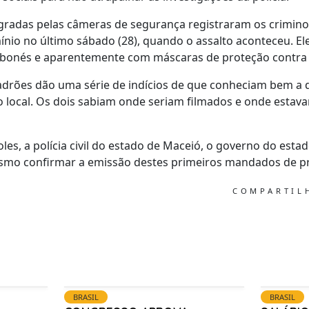
agradas pelas câmeras de segurança registraram os crimin
nio no último sábado (28), quando o assalto aconteceu. E
 bonés e aparentemente com máscaras de proteção contra 
adrões dão uma série de indícios de que conheciam bem a 
 local. Os dois sabiam onde seriam filmados e onde estav
es, a polícia civil do estado de Maceió, o governo do esta
mo confirmar a emissão destes primeiros mandados de pr
COMPARTI
BRASIL
BRASIL