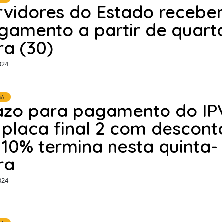
rvidores do Estado receb
gamento a partir de quart
ra (30)
024
BA
azo para pagamento do IP
 placa final 2 com descont
 10% termina nesta quinta-
ra
024