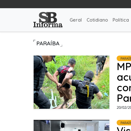
Geral
Cotidiano
Política
PARAÍBA
PARAÍ
MP
ac
co
Pa
20/02/2
PARAÍ
Vi