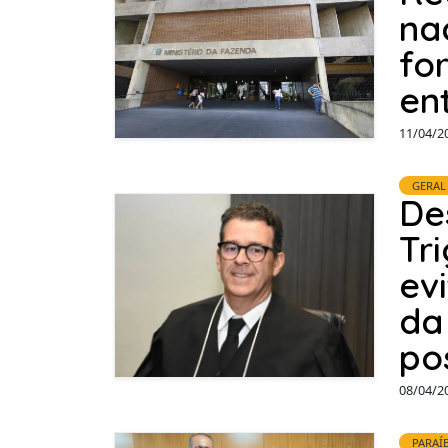
na
fo
en
11/04/2
GERAL
De
Tr
ev
da
po
08/04/2
PARAÍ