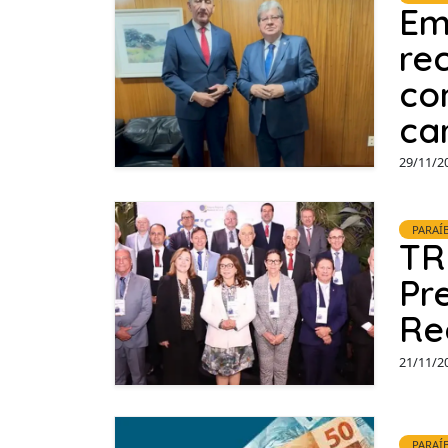
Em
re
co
ca
29/11/2
PARAÍ
TR
Pr
Re
21/11/2
PARAÍ