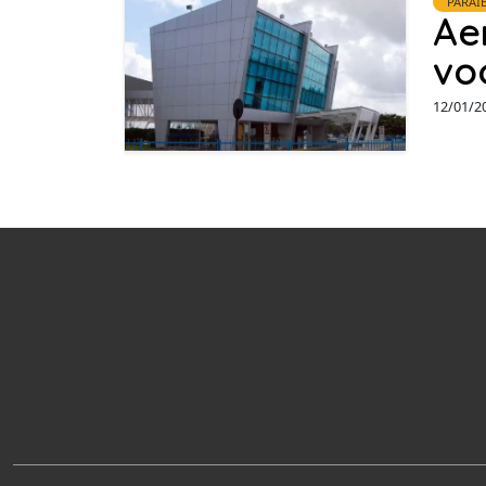
PARAÍ
Ae
vo
12/01/2