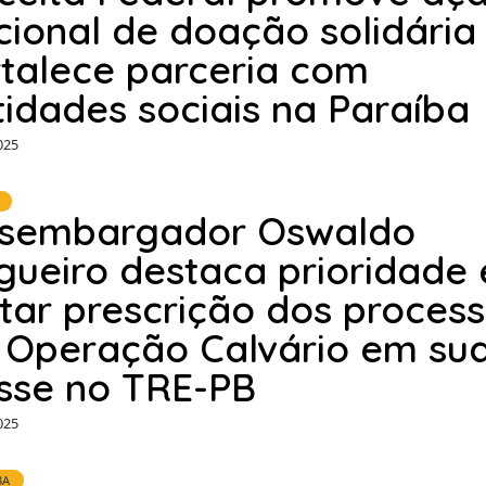
cional de doação solidária
rtalece parceria com
tidades sociais na Paraíba
025
sembargador Oswaldo
igueiro destaca prioridade
itar prescrição dos proces
 Operação Calvário em su
sse no TRE-PB
025
BA