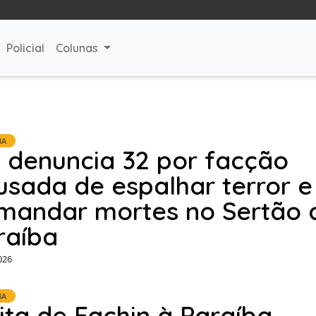
Policial
Colunas
BA
 denuncia 32 por facção
usada de espalhar terror e
mandar mortes no Sertão 
raíba
026
BA
sita de Fachin à Paraíba