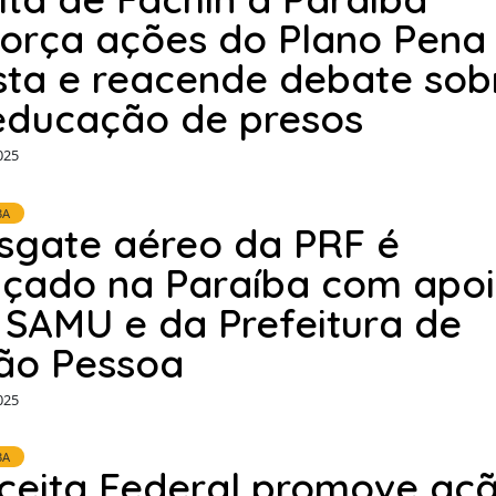
força ações do Plano Pena
sta e reacende debate sob
educação de presos
025
BA
sgate aéreo da PRF é
nçado na Paraíba com apo
 SAMU e da Prefeitura de
ão Pessoa
025
BA
ceita Federal promove aç