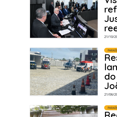
re
Ju
re
21/10/2
PARAÍ
Re
la
do
Jo
21/06/2
PARAÍ
Re