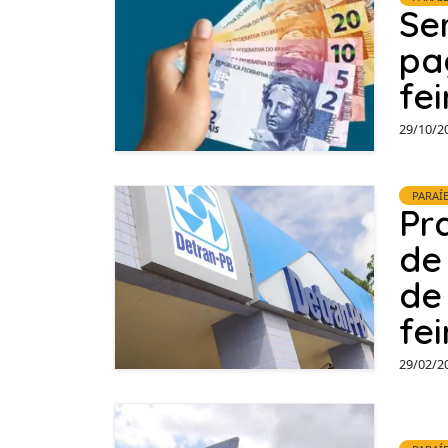
Se
pa
fei
29/10/2
PARAÍ
Pr
de
de
fei
29/02/2