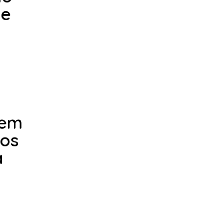
 e
 em
sos
a