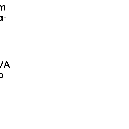
em
a-
VA
o