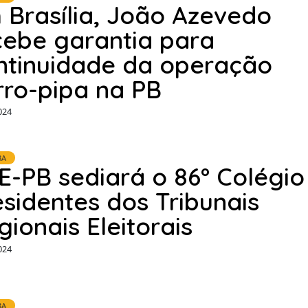
 Brasília, João Azevedo
cebe garantia para
ntinuidade da operação
rro-pipa na PB
024
BA
E-PB sediará o 86º Colégio
esidentes dos Tribunais
gionais Eleitorais
024
BA