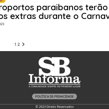
BA
roportos paraibanos terão
os extras durante o Carna
023
1
2
POLÍTICA DE PRIVACIDADE
© 2023 Direito Reservados