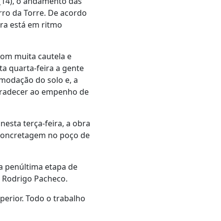
(14), o andamento das
rro da Torre. De acordo
bra está em ritmo
om muita cautela e
a quarta-feira a gente
modação do solo e, a
 agradecer ao empenho de
esta terça-feira, a obra
 concretagem no poço de
na penúltima etapa de
u Rodrigo Pacheco.
erior. Todo o trabalho