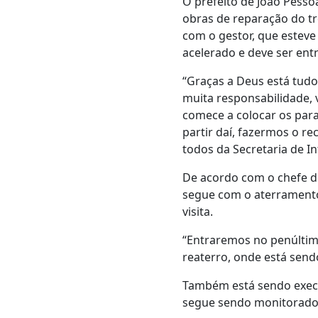
O prefeito de João Pesso
obras de reparação do tr
com o gestor, que esteve
acelerado e deve ser ent
“Graças a Deus está tud
muita responsabilidade, 
comece a colocar os para
partir daí, fazermos o r
todos da Secretaria de In
De acordo com o chefe de
segue com o aterramento
visita.
“Entraremos no penúltimo
reaterro, onde está send
Também está sendo execu
segue sendo monitorado 