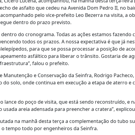
a, Cícero Lucena, acompanhou, na manhã desta terça-feira 
echo de asfalto que cedeu na Avenida Dom Pedro II, no bai
 acompanhado pelo vice-prefeito Leo Bezerra na visita, a o
regue dentro do prazo previsto.
o dentro do cronograma. Todas as ações estamos fazendo c
vencendo todos os prazos. A nossa expectativa é que já nest
lelepípedos, para que se possa processar a posição de aco
ecapeamento asfáltico para liberar o trânsito. Gostaria de
fraestrutura”, falou o prefeito.
 Manutenção e Conservação da Seinfra, Rodrigo Pacheco, n
 do solo, onde continua em execução a etapa de aterro e
 lance do poço de visita, que está sendo reconstruído, e 
o usada areia adensada para preencher a cratera”, explico
tada na manhã desta terça a complementação do tubo sup
o tempo todo por engenheiros da Seinfra.