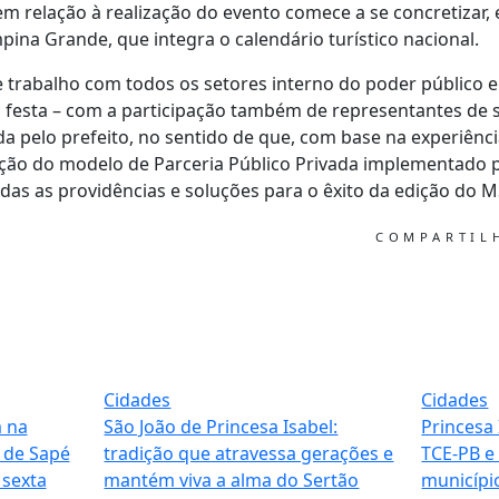
 relação à realização do evento comece a se concretizar,
pina Grande, que integra o calendário turístico nacional.
 trabalho com todos os setores interno do poder público 
a festa – com a participação também de representantes de s
a pelo prefeito, no sentido de que, com base na experiênc
oção do modelo de Parceria Público Privada implementado 
das as providências e soluções para o êxito da edição do 
COMPARTI
Cidades
Cidades
m na
São João de Princesa Isabel:
Princesa 
 de Sapé
tradição que atravessa gerações e
TCE-PB e
sexta
mantém viva a alma do Sertão
municípi