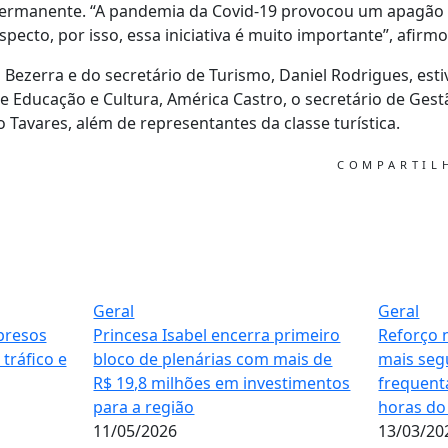
permanente. “A pandemia da Covid-19 provocou um apagão d
specto, por isso, essa iniciativa é muito importante”, afirmo
o Bezerra e do secretário de Turismo, Daniel Rodrigues, es
de Educação e Cultura, América Castro, o secretário de Ge
go Tavares, além de representantes da classe turística.
COMPARTI
Geral
Geral
presos
Princesa Isabel encerra primeiro
Reforço 
tráfico e
bloco de plenárias com mais de
mais seg
R$ 19,8 milhões em investimentos
frequenta
para a região
horas do
11/05/2026
13/03/20