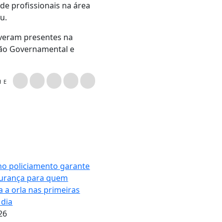
e profissionais na área
u.
tiveram presentes na
stão Governamental e
LHE
no policiamento garante
urança para quem
 a orla nas primeiras
 dia
26