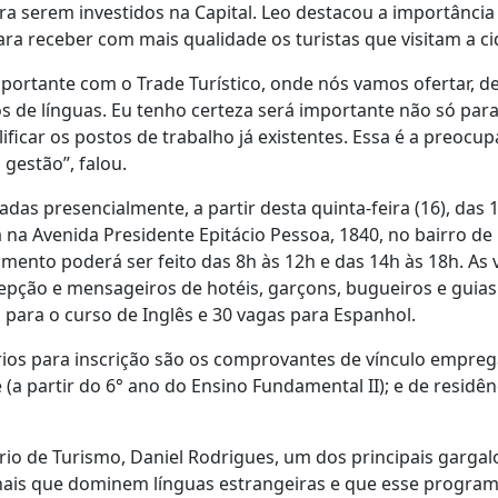
a serem investidos na Capital. Leo destacou a importância
para receber com mais qualidade os turistas que visitam a ci
ortante com o Trade Turístico, onde nós vamos ofertar, de i
s de línguas. Eu tenho certeza será importante não só pa
ficar os postos de trabalho já existentes. Essa é a preocup
gestão”, falou.
zadas presencialmente, a partir desta quinta-feira (16), das 
da na Avenida Presidente Epitácio Pessoa, 1840, no bairro de
dimento poderá ser feito das 8h às 12h e das 14h às 18h. As
cepção e mensageiros de hotéis, garçons, bugueiros e guias
 para o curso de Inglês e 30 vagas para Espanhol.
s para inscrição são os comprovantes de vínculo empregat
 (a partir do 6° ano do Ensino Fundamental II); e de residên
io de Turismo, Daniel Rodrigues, um dos principais gargal
onais que dominem línguas estrangeiras e que esse program