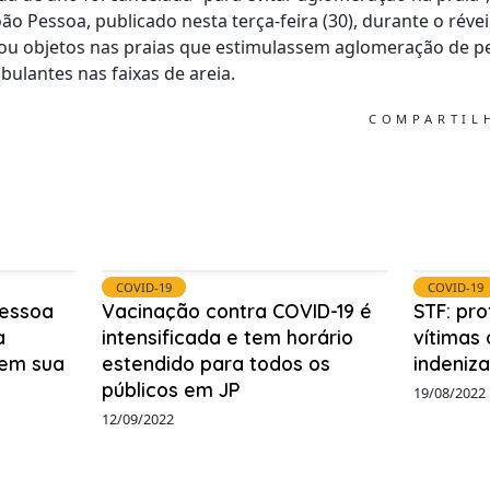
o Pessoa, publicado nesta terça-feira (30), durante o révei
/ou objetos nas praias que estimulassem aglomeração de p
bulantes nas faixas de areia.
COMPARTI
COVID-19
COVID-19
Pessoa
Vacinação contra COVID-19 é
STF: pro
a
intensificada e tem horário
vítimas 
 em sua
estendido para todos os
indeniz
públicos em JP
19/08/2022
12/09/2022