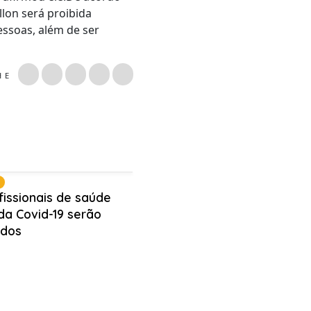
llon será proibida
essoas, além de ser
LHE
fissionais de saúde
da Covid-19 serão
ados