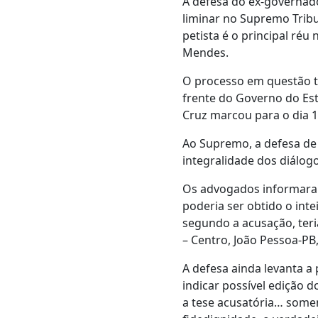
A defesa do ex-governado
liminar no Supremo Tribu
petista é o principal réu
Mendes.
O processo em questão tr
frente do Governo do Est
Cruz marcou para o dia 18
Ao Supremo, a defesa de 
integralidade dos diálogo
Os advogados informara
poderia ser obtido o int
segundo a acusação, ter
– Centro, João Pessoa-PB
A defesa ainda levanta a 
indicar possível edição d
a tese acusatória… soment