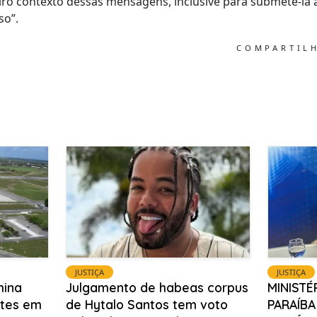
iro contexto dessas mensagens, inclusive para submetê-la à
so”.
COMPARTIL
JUSTIÇA
JUSTIÇA
mina
Julgamento de habeas corpus
MINISTÉ
ntes em
de Hytalo Santos tem voto
PARAÍB