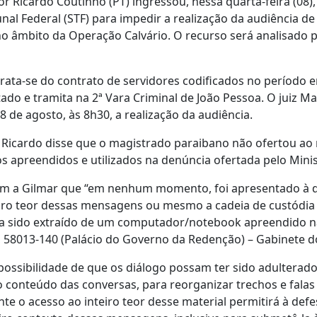
r Ricardo Coutinho (PT) ingressou, nessa quarta-feira (08
nal Federal (STF) para impedir a realização da audiência d
 no âmbito da Operação Calvário. O recurso será analisado 
ata-se do contrato de servidores codificados no período 
ado e tramita na 2ª Vara Criminal de João Pessoa. O juiz Ma
 de agosto, às 8h30, a realização da audiência.
Ricardo disse que o magistrado paraibano não ofertou ao 
s apreendidos e utilizados na denúncia ofertada pelo Minis
m a Gilmar que “em nenhum momento, foi apresentado à 
eiro teor dessas mensagens ou mesmo a cadeia de custódia 
ia sido extraído de um computador/notebook apreendido na
, 58013-140 (Palácio do Governo da Redenção) – Gabinete 
possibilidade de que os diálogo possam ter sido adulterado
o conteúdo das conversas, para reorganizar trechos e falas
e o acesso ao inteiro teor desse material permitirá à defes