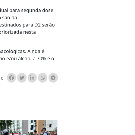
adual para segunda dose
6 são da
destinados para D2 serão
riorizada nesta
acológicas. Ainda é
o e/ou álcool a 70% e o
HE