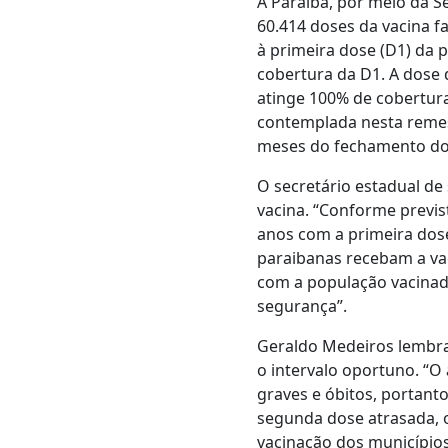
A Paraíba, por meio da Se
60.414 doses da vacina fa
à primeira dose (D1) da 
cobertura da D1. A dose
atinge 100% de cobertura
contemplada nesta remess
meses do fechamento do 
O secretário estadual d
vacina. “Conforme previs
anos com a primeira dos
paraibanas recebam a vac
com a população vacinada
segurança”.
Geraldo Medeiros lembra
o intervalo oportuno. “O
graves e óbitos, portan
segunda dose atrasada, 
vacinação dos municípios