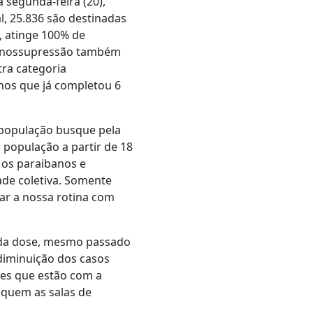
 segunda-feira (20),
l, 25.836 são destinadas
, atinge 100% de
imunossupressão também
tra categoria
nos que já completou 6
 população busque pela
população a partir de 18
 os paraibanos e
ade coletiva. Somente
ar a nossa rotina com
nda dose, mesmo passado
 diminuição dos casos
les que estão com a
quem as salas de