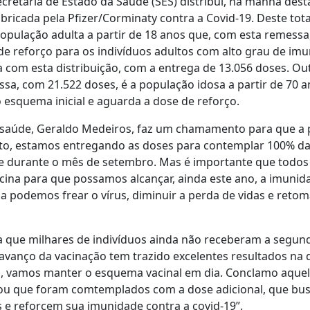
cretaria de Estado da Saúde (SES) distribui, na manhã desta
bricada pela Pfizer/Corminaty contra a Covid-19. Deste tota
população adulta a partir de 18 anos que, com esta remessa
 de reforço para os indivíduos adultos com alto grau de 
 com esta distribuição, com a entrega de 13.056 doses. Ou
a, com 21.522 doses, é a população idosa a partir de 70 a
esquema inicial e aguarda a dose de reforço.
e saúde, Geraldo Medeiros, faz um chamamento para que a
to, estamos entregando as doses para contemplar 100% da 
e durante o mês de setembro. Mas é importante que todos
ina para que possamos alcançar, ainda este ano, a imunid
 podemos frear o vírus, diminuir a perda de vidas e retom
 que milhares de indivíduos ainda não receberam a segu
 avanço da vacinação tem trazido excelentes resultados na
to, vamos manter o esquema vacinal em dia. Conclamo aque
ou que foram comtemplados com a dose adicional, que bus
 e reforcem sua imunidade contra a covid-19”.