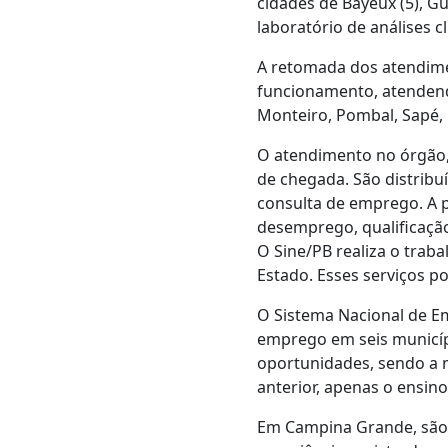
cidades de Bayeux (5), G
laboratório de análises cl
A retomada dos atendime
funcionamento, atendend
Monteiro, Pombal, Sapé, 
O atendimento no órgão,
de chegada. São distrib
consulta de emprego. A 
desemprego, qualificação 
O Sine/PB realiza o trab
Estado. Esses serviços po
O Sistema Nacional de Emp
emprego em seis municíp
oportunidades, sendo a m
anterior, apenas o ensin
Em Campina Grande, são 5