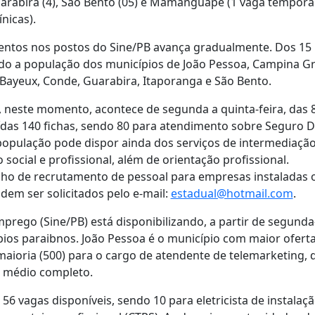
uarabira (4), São Bento (05) e Mamanguape (1 vaga temporár
ínicas).
ntos nos postos do Sine/PB avança gradualmente. Dos 15 p
o a população dos municípios de João Pessoa, Campina Gra
Bayeux, Conde, Guarabira, Itaporanga e São Bento.
 neste momento, acontece de segunda a quinta-feira, das 
uídas 140 fichas, sendo 80 para atendimento sobre Seguro
população pode dispor ainda dos serviços de intermediaçã
social e profissional, além de orientação profissional.
alho de recrutamento de pessoal para empresas instaladas o
dem ser solicitados pelo e-mail:
estadual@hotmail.com
.
rego (Sine/PB) está disponibilizando, a partir de segunda-
ios paraibnos. João Pessoa é o município com maior ofert
aioria (500) para o cargo de atendente de telemarketing, 
o médio completo.
6 vagas disponíveis, sendo 10 para eletricista de instalaç