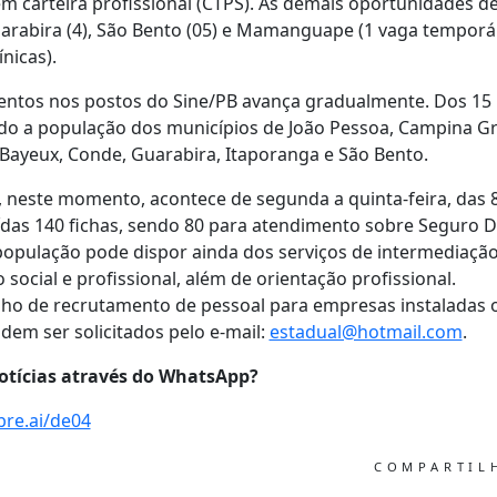
em carteira profissional (CTPS). As demais oportunidades d
uarabira (4), São Bento (05) e Mamanguape (1 vaga temporár
ínicas).
ntos nos postos do Sine/PB avança gradualmente. Dos 15 p
o a população dos municípios de João Pessoa, Campina Gra
Bayeux, Conde, Guarabira, Itaporanga e São Bento.
 neste momento, acontece de segunda a quinta-feira, das 
uídas 140 fichas, sendo 80 para atendimento sobre Seguro
população pode dispor ainda dos serviços de intermediaçã
social e profissional, além de orientação profissional.
alho de recrutamento de pessoal para empresas instaladas o
dem ser solicitados pelo e-mail:
estadual@hotmail.com
.
otícias através do WhatsApp?
bre.ai/de04
COMPARTI