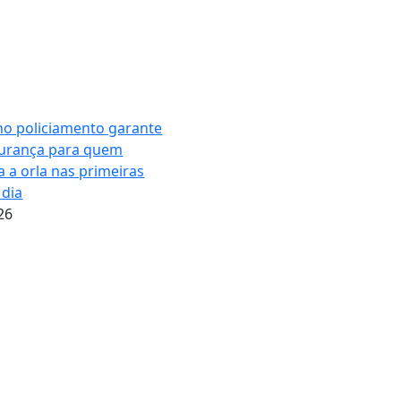
no policiamento garante
urança para quem
 a orla nas primeiras
 dia
26