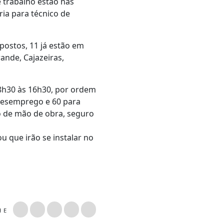
e trabalho estão nas
ia para técnico de
ostos, 11 já estão em
nde, Cajazeiras,
8h30 às 16h30, por ordem
 Desemprego e 60 para
o de mão de obra, seguro
u que irão se instalar no
LHE