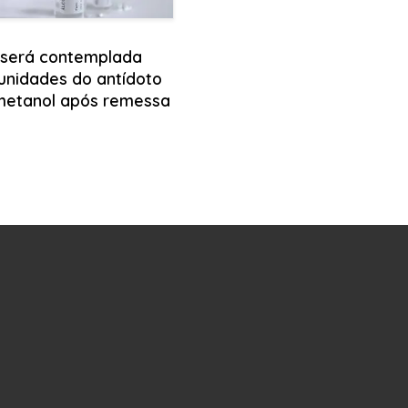
 será contemplada
unidades do antídoto
metanol após remessa
l