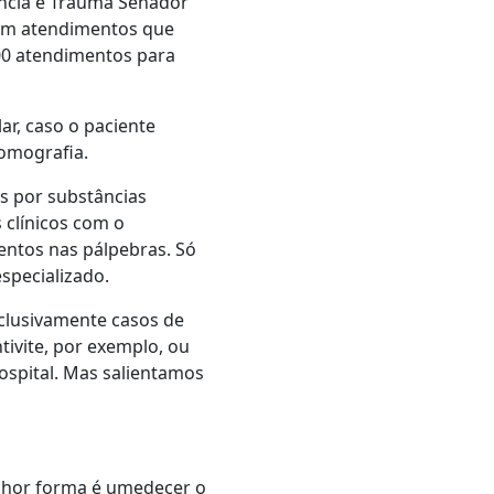
ência e Trauma Senador
 em atendimentos que
00 atendimentos para
ar, caso o paciente
tomografia.
s por substâncias
 clínicos com o
entos nas pálpebras. Só
specializado.
xclusivamente casos de
ivite, por exemplo, ou
ospital. Mas salientamos
elhor forma é umedecer o