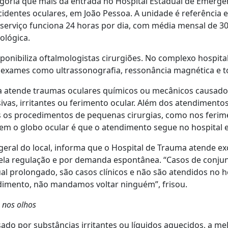
egoria que mais dá entrada no Hospital Estadual de Emerg
dentes oculares, em João Pessoa. A unidade é referência
serviço funciona 24 horas por dia, com média mensal de 3
ológica.
onibiliza oftalmologistas cirurgiões. No complexo hospital
s exames como ultrassonografia, ressonância magnética e 
ia atende traumas oculares químicos ou mecânicos causado
sivas, irritantes ou ferimento ocular. Além dos atendimentos
os os procedimentos de pequenas cirurgias, como nos ferim
m o globo ocular é que o atendimento segue no hospital e
-geral do local, informa que o Hospital de Trauma atende e
la regulação e por demanda espontânea. “Casos de conjunt
ual prolongado, são casos clínicos e não são atendidos no h
dimento, não mandamos voltar ninguém”, frisou.
 nos olhos
sado por substâncias irritantes ou líquidos aquecidos, a m