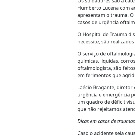
Os soldadores são a cat
Humberto Lucena com aci
apresentam o trauma. O 
casos de urgência oftalm
O Hospital de Trauma disp
necessite, são realizado
O serviço de oftalmolog
químicas, líquidas, corro
oftalmologista, são feit
em ferimentos que agride
Laécio Bragante, diretor
urgência e emergência pe
um quadro de déficit vis
que não rejeitamos aten
Dicas em casos de traumas
Caso o acidente seja cau