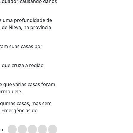
do Equador, causando danos
eve uma profundidade de
 de Nieva, na província
ram suas casas por
 que cruza a região
se que várias casas foram
firmou ele.
algumas casas, mas sem
 e Emergências do
LHE