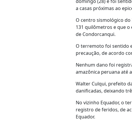
domingo (28) e foi sentid
a casas próximas ao epic
O centro sismológico do 
131 quilômetros e que o 
de Condorcanqui.
O terremoto foi sentido
precaução, de acordo com
Nenhum dano foi registra
amazônica peruana até a 
Walter Culqui, prefeito d
danificadas, deixando trê
No vizinho Equador, o te
registro de feridos, de 
Equador.