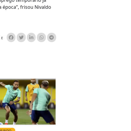
mprego temporário já
 época”, frisou Nivaldo
HE
 MUNDO