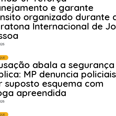
anejamento e garante
ânsito organizado durante 
ratona Internacional de J
ssoa
026
QUE
usação abala a segurança
blica: MP denuncia policiais
r suposto esquema com
oga apreendida
026
QUE