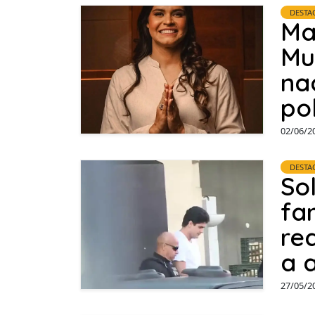
DESTA
Ma
Mu
na
po
02/06/2
DESTA
So
fa
re
a 
27/05/2