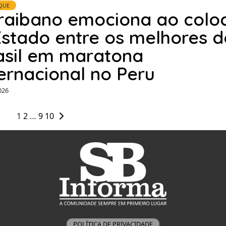
QUE
raibano emociona ao colo
Estado entre os melhores d
asil em maratona
ternacional no Peru
026
1
2
…
9
10
POLÍTICA DE PRIVACIDADE