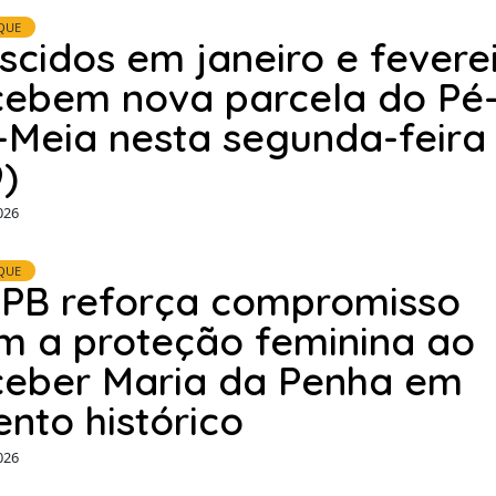
QUE
scidos em janeiro e fevere
cebem nova parcela do Pé
-Meia nesta segunda-feira
9)
026
QUE
PB reforça compromisso
m a proteção feminina ao
ceber Maria da Penha em
ento histórico
026