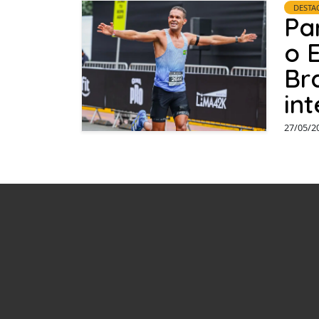
DESTA
Pa
o 
Br
in
27/05/2