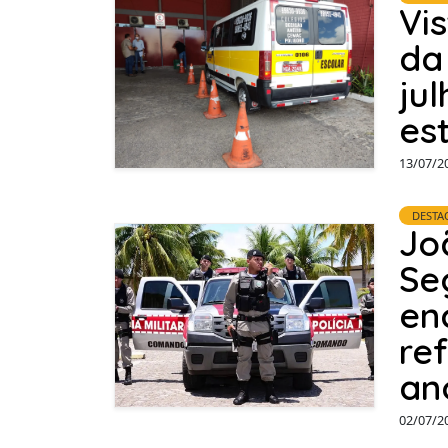
Vi
da
ju
es
13/07/2
DESTA
Jo
Se
en
re
an
02/07/2