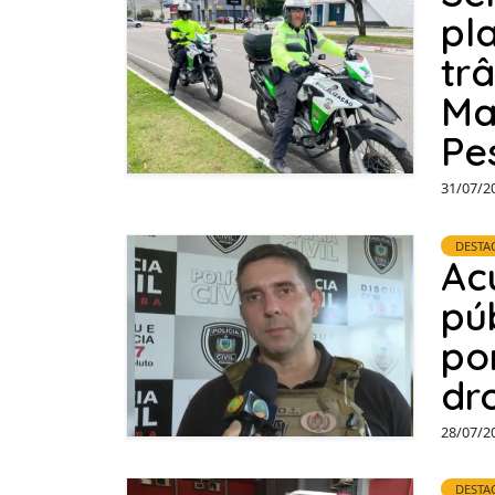
pl
tr
Ma
Pe
31/07/2
DESTA
Ac
pú
po
dr
28/07/2
DESTA