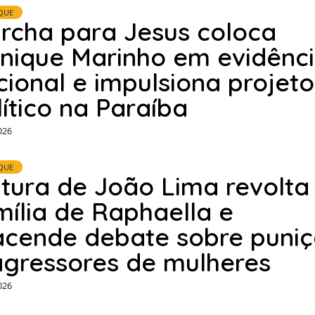
QUE
rcha para Jesus coloca
nique Marinho em evidênc
cional e impulsiona projeto
lítico na Paraíba
026
QUE
ltura de João Lima revolta
mília de Raphaella e
acende debate sobre puni
agressores de mulheres
026