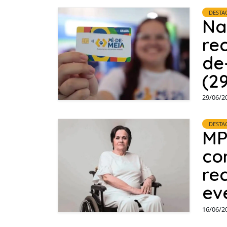
DESTA
Na
re
de
(2
29/06/2
DESTA
MP
co
re
ev
16/06/2