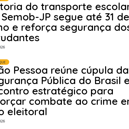
storia do transporte escola
 Semob-JP segue até 31 d
lho e reforça segurança do
tudantes
026
QUE
ão Pessoa reúne cúpula da
gurança Pública do Brasil 
contro estratégico para
forçar combate ao crime 
o eleitoral
026