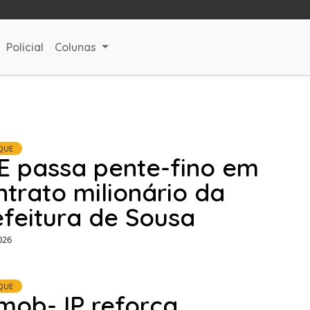
Policial
Colunas
QUE
E passa pente-fino em
ntrato milionário da
efeitura de Sousa
026
QUE
mob-JP reforça