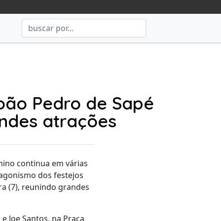
João Pedro de Sapé
ndes atrações
nino continua em várias
otagonismo dos festejos
ra (7), reunindo grandes
e Joe Santos, na Praça